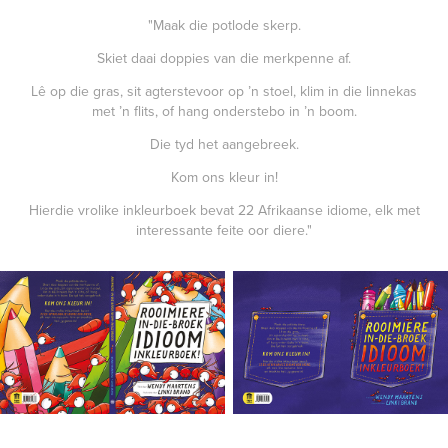
"Maak die potlode skerp.
Skiet daai doppies van die merkpenne af.
Lê op die gras, sit agterstevoor op ’n stoel, klim in die linnekas
met ’n flits, of hang onderstebo in ’n boom.
Die tyd het aangebreek.
Kom ons kleur in!
Hierdie vrolike inkleurboek bevat 22 Afrikaanse idiome, elk met
interessante feite oor diere."