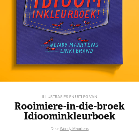
ILLUSTRASIES EN UITLEG VAN
Rooimiere-in-die-broek
Idioominkleurboek
Deur
Wendy Maartens